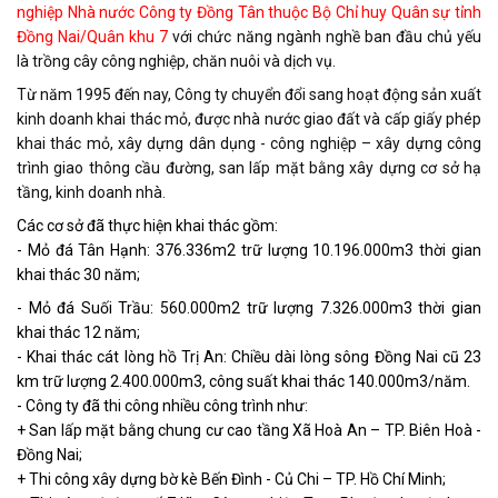
nghiệp Nhà nước Công ty Đồng Tân thuộc Bộ Chỉ huy Quân sự tỉnh
Đồng Nai/Quân khu 7
với chức năng ngành nghề ban đầu chủ yếu
là trồng cây công nghiệp, chăn nuôi và dịch vụ.
Từ năm 1995 đến nay, Công ty chuyển đổi sang hoạt động sản xuất
kinh doanh khai thác mỏ, được nhà nước giao đất và cấp giấy phép
khai thác mỏ, xây dựng dân dụng - công nghiệp – xây dựng công
trình giao thông cầu đường, san lấp mặt bằng xây dựng cơ sở hạ
tầng, kinh doanh nhà.
Các cơ sở đã thực hiện khai thác gồm:
- Mỏ đá Tân Hạnh: 376.336m2 trữ lượng 10.196.000m3 thời gian
khai thác 30 năm;
- Mỏ đá Suối Trầu: 560.000m2 trữ lượng 7.326.000m3 thời gian
khai thác 12 năm;
- Khai thác cát lòng hồ Trị An: Chiều dài lòng sông Đồng Nai cũ 23
km trữ lượng 2.400.000m3, công suất khai thác 140.000m3/năm.
- Công ty đã thi công nhiều công trình như:
+ San lấp mặt bằng chung cư cao tầng Xã Hoà An – TP. Biên Hoà -
Đồng Nai;
+ Thi công xây dựng bờ kè Bến Đình - Củ Chi – TP. Hồ Chí Minh;