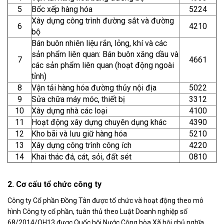
5
Bốc xếp hàng hóa
5224
Xây dựng công trình đường sắt và đường
6
4210
bộ
Bán buôn nhiên liệu rắn, lỏng, khí và các
sản phẩm liên quan: Bán buôn xăng dầu và
7
4661
các sản phẩm liên quan (hoạt động ngoài
tỉnh)
8
Vận tải hàng hóa đường thủy nội địa
5022
9
Sửa chữa máy móc, thiết bị
3312
10
Xây dựng nhà các loại
4100
11
Hoạt động xây dựng chuyên dụng khác
4390
12
Kho bãi và lưu giữ hàng hóa
5210
13
Xây dựng công trình công ích
4220
14
Khai thác đá, cát, sỏi, đất sét
0810
2. Cơ cấu tổ chức công ty
Công ty Cổ phần Đồng Tân được tổ chức và hoạt động theo mô
hình Công ty cổ phần, tuân thủ theo Luật Doanh nghiệp số
68/2014/QH13 được Quốc hội Nước Cộng hòa Xã hội chủ nghĩa