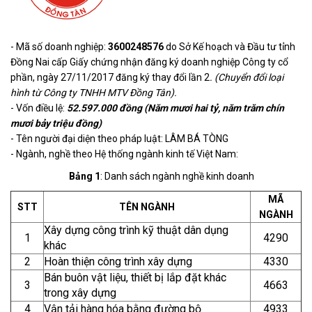
- Mã số doanh nghiệp:
3600248576
do Sở Kế hoạch và Đầu tư tỉnh
Đồng Nai cấp Giấy chứng nhận đăng ký doanh nghiệp Công ty cổ
phần, ngày 27/11/2017 đăng ký thay đổi lần 2
. (Chuyển đổi loại
hình từ Công ty TNHH MTV Đồng Tân).
- Vốn điều lệ:
52.597.000 đồng (Năm mươi hai tỷ, năm trăm chín
mươi bảy triệu đồng)
- Tên người đại diện theo pháp luật: LÂM BÁ TÒNG
- Ngành, nghề theo Hệ thống ngành kinh tế Việt Nam:
Bảng 1
: Danh sách ngành nghề kinh doanh
MÃ
STT
TÊN NGÀNH
NGÀNH
Xây dựng công trình kỹ thuật dân dụng
1
4290
khác
2
Hoàn thiện công trình xây dựng
4330
Bán buôn vật liệu, thiết bị lắp đặt khác
3
4663
trong xây dựng
4
Vận tải hàng hóa bằng đường bộ
4933