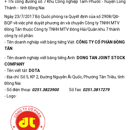
+ Thi công đường số 7 Khu Công nghiệp Tam Phước - huyện Long
Thành - tỉnh Đồng Nai.
Ngày 23/7/2017 Bộ Quốc phòng ra Quyết định của số 2908/QĐ-
BQP về việc phê duyệt phương án và chuyển Công ty TNHH MTV
Đồng Tân thuộc Công ty TNHH MTV Đông Hải/Quân khu 7 thành
công ty cổ phần.
- Tên doanh nghiệp viết bằng tiếng Việt:
CÔNG TY CỔ PHẦN ĐỒNG
TÂN
- Tên doanh nghiệp viết bằng tiếng Anh:
DONG TAN JOINT STOCK
COMPANY
- Tên viết tắt:
DOTA
- Địa chỉ: Số 5, KP 2, Đường Nguyễn Ái Quốc, Phường Tân Triều, tỉnh
Đồng Nai.
- Số điện thoại:
0251.3823900
Số fax:
0251.3817279
- Logo :